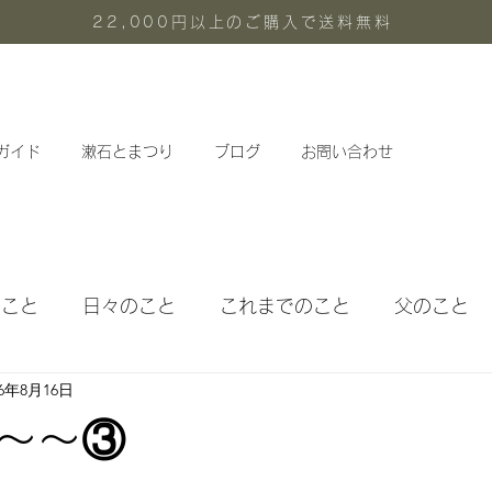
22,000円以上のご購入で送料無料
ガイド
漱石とまつり
ブログ
お問い合わせ
のこと
日々のこと
これまでのこと
父のこと
16年8月16日
体験メニュー
定期教室
〜〜③