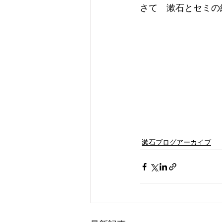
さて　漱石とセミの
漱石ブログアーカイブ