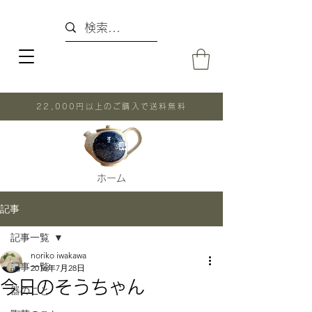
22,000円以上のご購入で送料無料
ホーム
記事
記事一覧
noriko iwakawa
記事一覧
2016年7月28日
今日のそうちゃん
器のこと