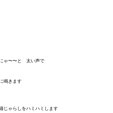
にゃ〜〜と　太い声で
に鳴きます
猫じゃらしをハミハミします