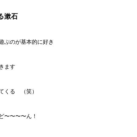
る漱石
遊ぶのが基本的に好き
きます
てくる　（笑）
ど〜〜〜〜ん！