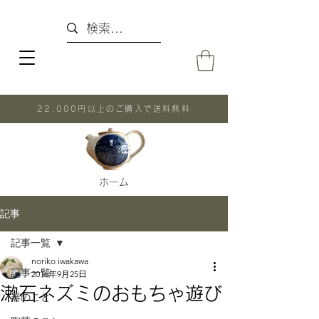
22,000円以上のご購入で送料無料
ホーム
記事
記事一覧
noriko iwakawa
記事一覧
2016年9月25日
漱石ネズミのおもちゃ遊び
器のこと