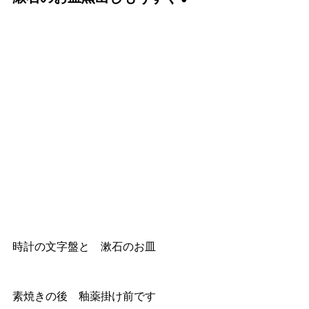
時計の文字盤と　漱石のお皿
素焼きの後　釉薬掛け前です