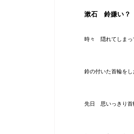
漱石　鈴嫌い？
時々　隠れてしまっ
鈴の付いた首輪をし
先日　思いっきり首