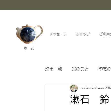
メッセージ
ショップ
ご利用
ホーム
記事一覧
器のこと
陶芸
noriko iwakawa
20
漱石ブログアーカイブ
漱石 鈴