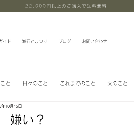
22,000円以上のご購入で送料無料
ガイド
漱石とまつり
ブログ
お問い合わせ
のこと
日々のこと
これまでのこと
父のこと
16年10月15日
体験メニュー
定期教室
 嫌い？