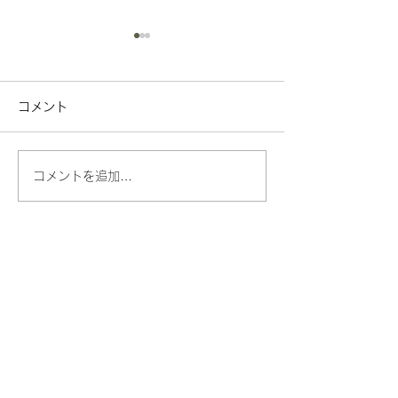
コメント
引き出物
梅雨のお雛様
コメントを追加…
​広島県路地裏観光課長を務める看板猫、漱石
のブログとムービーのページです