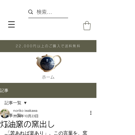
22,000円以上のご購入で送料無料
ホーム
記事
記事一覧
noriko iwakawa
記事一覧
2024年10月23日
灯油窯の窯出し
器のこと
「苦あれば楽あり」。この言葉を、窯