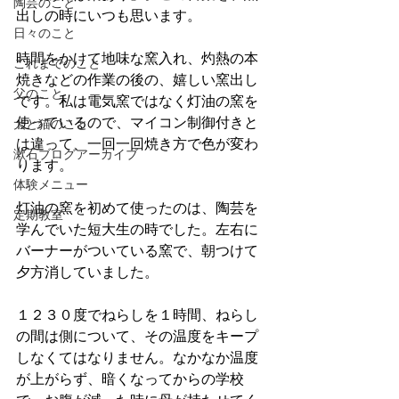
陶芸のこと
出しの時にいつも思います。
日々のこと
時間をかけて地味な窯入れ、灼熱の本
これまでのこと
焼きなどの作業の後の、嬉しい窯出し
父のこと
です。私は電気窯ではなく灯油の窯を
使っているので、マイコン制御付きと
犬と猫のこと
は違って、一回一回焼き方で色が変わ
漱石ブログアーカイブ
ります。
体験メニュー
灯油の窯を初めて使ったのは、陶芸を
定期教室
学んでいた短大生の時でした。左右に
バーナーがついている窯で、朝つけて
夕方消していました。
１２３０度でねらしを１時間、ねらし
の間は側について、その温度をキープ
しなくてはなりません。なかなか温度
が上がらず、暗くなってからの学校