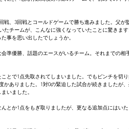
2回戦、3回戦とコールドゲームで勝ち進
みました
。父が
いたチームが、こんなに強くなっていた
ことに驚きます
った事を思い出した
でしょ
うか。
大会準優勝、話題のエースがいるチーム。それまでの相
たことで1点先取されてしまいました。でもピンチを切
度かありました。1対0の
緊迫
した試合が続きましたが、
しまいました。
なんとか1点をもぎ取りましたが、更なる追加点にはい