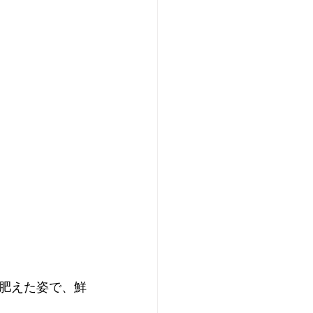
肥え
た姿で
、鮮