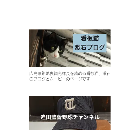
​広島県路地裏観光課長を務める看板猫、漱石
のブログとムービーのページです