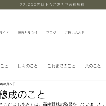
22,000円以上のご購入で送料無料
ガイド
漱石とまつり
ブログ
お問い合わせ
のこと
日々のこと
これまでのこと
父のこと
24年8月27日
体験メニュー
定期教室
穆成のこと
さこだ よしあき）
は、高校野球の監督をしていました。1