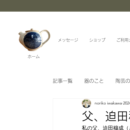
メッセージ
ショップ
ご利用
ホーム
記事一覧
器のこと
陶芸
noriko iwakawa
20
漱石ブログアーカイブ
父、迫田
私の父、
迫田穆成（