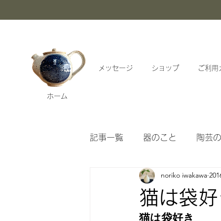
メッセージ
ショップ
ご利用
ホーム
記事一覧
器のこと
陶芸
noriko iwakawa
20
漱石ブログアーカイブ
猫は袋好
猫は袋好き