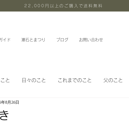
22,000円以上のご購入で送料無料
ガイド
漱石とまつり
ブログ
お問い合わせ
のこと
日々のこと
これまでのこと
父のこと
16年8月26日
体験メニュー
定期教室
き