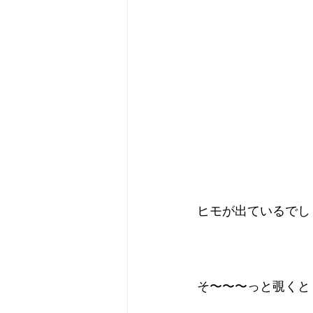
ヒモが出ているでし
そ〜〜〜っと覗くと