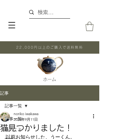
22,000円以上のご購入で送料無料
ホーム
記事
記事一覧
noriko iwakawa
記事一覧
2025年9月11日
猫見つかりました！
器のこと
以前お知らせした、うーくん。