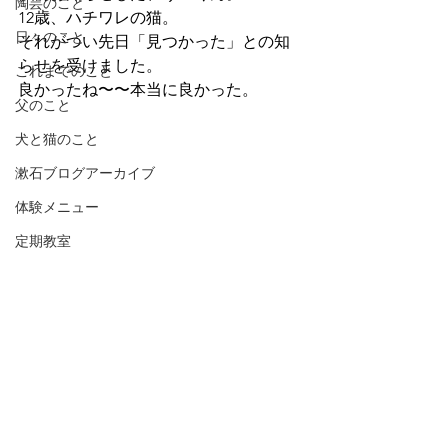
陶芸のこと
12歳、ハチワレの猫。
日々のこと
それがつい先日「見つかった」との知
らせを受けました。
これまでのこと
良かったね〜〜本当に良かった。
父のこと
犬と猫のこと
漱石ブログアーカイブ
体験メニュー
定期教室