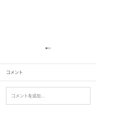
コメント
無病息災
日本画ワークシ
コメントを追加…