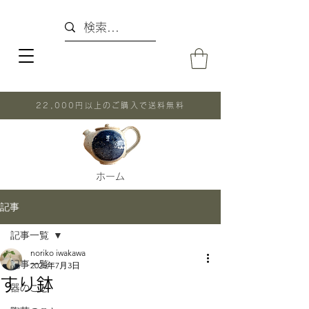
22,000円以上のご購入で送料無料
ホーム
記事
記事一覧
noriko iwakawa
記事一覧
2025年7月3日
すり鉢
器のこと