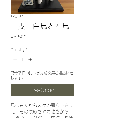
SKU: 32
干支 白馬と左馬
Price
¥5,500
Quantity
*
只今準備中につき完成次第ご連絡いた
します。
Pre-Order
馬は古くから人々の暮らしを支
え、その俊敏さや力強さから
「成功」「飛躍」「前進」を象