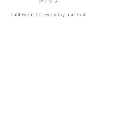
ショップ
Tableware for everyday use that
makes food stand out Japan
Blue/Grand Blue/Vintage Denim
Blue/Semi-Matte Black & White
ご利用ガイド
ご注文からお届けまで
返品・交換について
プライバシーポリシー
特定商取引法に基づく表記
陶工房 風土