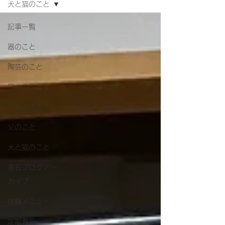
犬と猫のこと
記事一覧
器のこと
陶芸のこと
日々のこと
これまでのこと
父のこと
犬と猫のこと
漱石ブログアー
カイブ
体験メニュー
定期教室