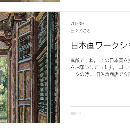
た。 これを使ってどんなお
す。
7月23日
日々のこと
日本画ワークシ
素敵ですね。 この日本画を
をお願いしています。 ゴー
ークの時に 旧佐倉商店で今
た。 日本画なんて見たこと
（私がやりたい〜〜〜！）と
ったようで、２日のはずが延
みたかった私は、定期教室の
好奇心旺盛で、やりたい！と
することを決めました。 今
て、内容のアウトラインを決
いました。 ちょっといい感