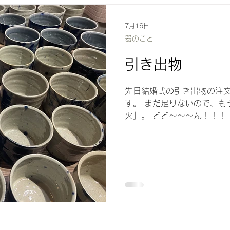
いる方にシェアして参加申し
になりました。 足らなかっ
7月16日
っていましたが、 すでに定
器のこと
準備の軽い宿題を出していた
引き出物
で何を描くのか決めてきても
先日結婚式の引き出物の注文
す。 まだ足りないので、も
火」。 どど〜〜〜ん！！！
い手持ちの線香花火もありま
がらも締め切りがあるので制
輝く花火の感じ。 同じもの