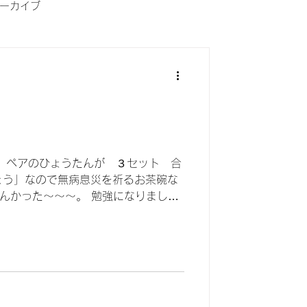
ーカイブ
 ペアのひょうたんが ３セット 合
ょう」なので無病息災を祈るお茶碗な
らんかった〜〜〜。 勉強になりまし
るなかれ！ いつも感心いたします。
っぽちゃんのどんぶり。 かわいすぎ
らめちゃ美味間違いなし。 これは生
広島でオーダーメイドの紳士服などを
さんのものです。 私は彼が作ったもの
 成形と呉須の絵付けは彼が作りまし