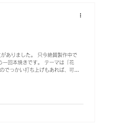
込みを募ったところ、 すぐに１０名
たらインスタで生徒さん以外も、と思
員いっぱい。 そして今田先生に事前
だき、 こちらもシェアして、当日ま
らうよう提案しました。 ２時間の作
がありました。 只今絶賛製作中で
う一回本焼きです。 テーマは「花
 のでっかい打ち上げもあれば、可愛
すね。 突然の花火のお題に、悩みな
作しています。 夜の闇に美しく光り
は二つとなく、どれも美しいですよ。