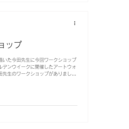
洋服ができるんですね。 楽しみで
ョップ
描いた今田先生に今回ワークショップ
ルデンウイークに開催したアートウォ
田先生のワークショップがありまし
はあるけど、やったことはなくて、
思っていました。 期間中も大好評だ
期していました。 どうしてもやって
生徒さんを誘ってみました。 みんな
の声が多く、 ここ陶工房風土で開催
田先生とはラインで何度もやりとりし
めて、 AIさんにチラシを作ってもら
じでしょ。 早速定期教室に来られて