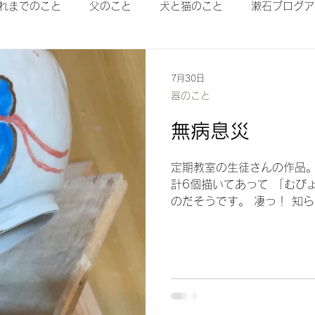
れまでのこと
父のこと
犬と猫のこと
漱石ブログア
7月30日
器のこと
無病息災
定期教室の生徒さんの作品。
計6個描いてあって 「むび
のだそうです。 凄っ！ 知
た。あざっす。 生徒さん侮
これどうよ、エビフライのし
るやろ。 これで天丼食べた
徒さんではないのですが、 
作っていらっしゃるMETE
に釉薬をつけて焼きました。